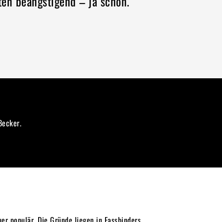
ten beängstigend – ja schön.“
Becker.
r populär. Die Gründe liegen in Fassbinders