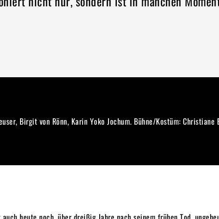
ioniert nicht nur, sondern ist in manchen Momen
Heuser, Birgit von Rönn, Karin Yoko Jochum. Bühne/Kostüm: Christiane 
auch heute noch, über dreißig Jahre nach seinem frühen Tod, ungeheue