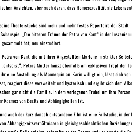
rischen Ansichten, aber auch daran, dass Homosexualität als Lebensen
d seine Theaterstücke sind mehr und mehr festes Repertoire der Stadt-
Schauspiel „Die bitteren Tränen der Petra von Kant“ in der Inszenieru
 gesammelt hat, neu einstudiert.
Petra von Kant, die mit ihrer Angestellten Marlene in strikter Selbst
t „entsorgt“. Petras Mutter hängt ebenfalls am exklusiven Tropf der To
 ihr eine Anstellung als Mannequin an. Karin willigt ein, lässt sich von
sst, reagiert diese verzweifelt und hysterisch und ergibt sich dem Al
schon gar nicht die Familie. In dem verlogenen Trubel um ihre Person b
er Kosmos von Besitz und Abhängigkeiten ist.
 und auch der kurz danach entstandene Film ist eine Fallstudie, in de
 von Abhängigkeitsverhältnissen in gleichgeschlechtlichen Beziehunge