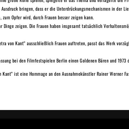
ne große Rolle spielen, spiegelte er das Thema und verlagerte die Pr
m Ausdruck bringen, dass er die Unterdrückungsmechanismen in der Lieb
, zum Opfer wird, durch Frauen besser zeigen kann.
r Dinge zeigen. Die Frauen haben insgesamt tatsächlich Verhaltensmög
Petra von Kant“ ausschließlich Frauen auftreten, passt das Werk vorzü
assung bei den Filmfestspielen Berlin einen Goldenen Bären und 1973 
von Kant“ ist eine Hommage an den Ausnahmekünstler Rainer Werner Fas