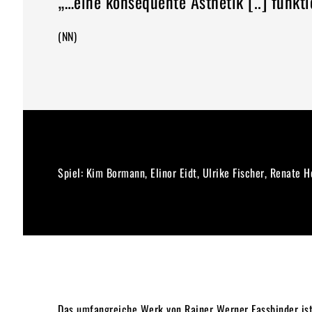
„…eine konsequente Ästhetik [..] funkt
(NN)
Spiel: Kim Bormann, Elinor Eidt, Ulrike Fischer, Renate 
Das umfangreiche Werk von Rainer Werner Fassbinder ist 